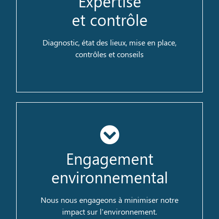
Expertise
et contrôle
RTS est un pôle de compétences pour vous
assister dans la réalisation de vos projets.
Diagnostic, état des lieux, mise en place,
contrôles et conseils
Engagement
Dès la phase de conception de vos projets, les
environnemental
enjeux environnementaux sont au coeur de
notre réflexion.
Nous nous engageons à minimiser notre
impact sur l'environnement.