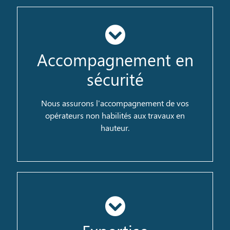
Accompagnement en
sécurité
Notre objectif est de faciliter l'accès et la
réalisation de sa mission à toute personne
non habilitée aux travaux d'accès difficile.
Nous assurons l'accompagnement de vos
opérateurs non habilités aux travaux en
hauteur.