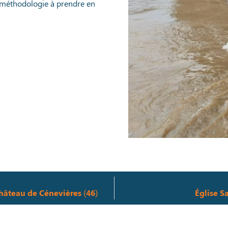
la méthodologie à prendre en
hâteau de Cénevières (46)
Église S