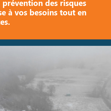
 prévention des risques
se à vos besoins tout en
es.