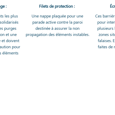
ge :
Filets de protection :
Éc
ts les plus
Une nappe plaquée pour une
Ces barrièr
solidarisés
parade active contre la paroi
pour inte
Les purges
destinée à assurer la non
plusieurs
ion et une
propagation des éléments instables.
zones sit
 et doivent
falaises.
caution pour
faites de
es éléments