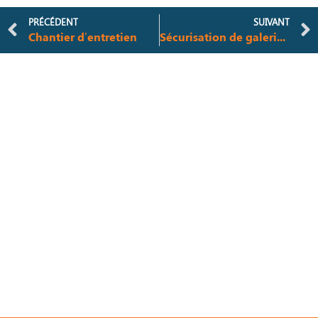
PRÉCÉDENT
SUIVANT
Chantier d’entretien
Sécurisation de galeries souterraines pour de nombreux exploitants industriels